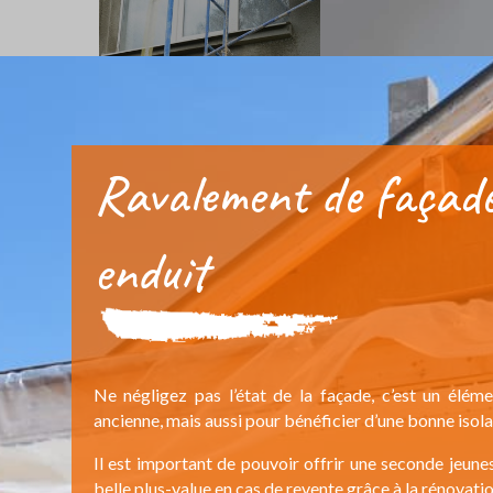
Ravalement de façade 
enduit
Ne négligez pas l’état de la façade, c’est un élé
ancienne, mais aussi pour bénéficier d’une bonne isol
Il est important de pouvoir offrir une seconde jeunes
belle plus-value en cas de revente grâce à la rénovati