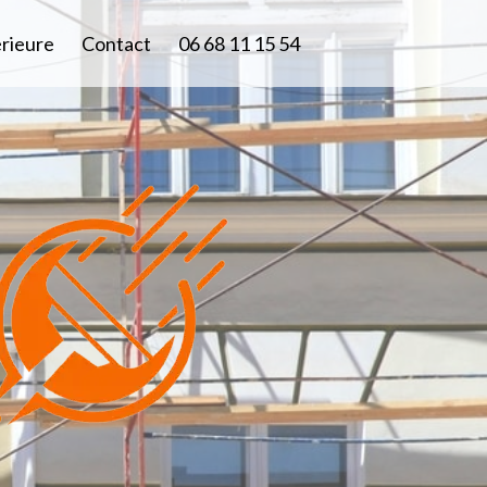
érieure
Contact
06 68 11 15 54