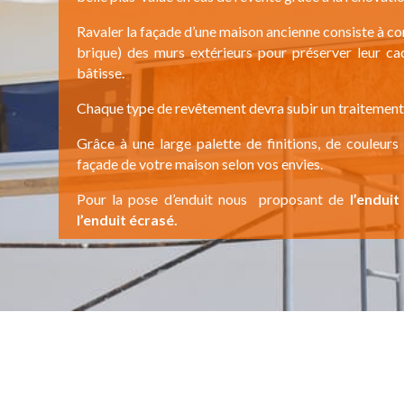
Ravaler la façade d’une maison ancienne consiste à con
brique) des murs extérieurs pour préserver leur ca
bâtisse.
Chaque type de revêtement devra subir un traitement bi
Grâce à une large palette de finitions, de couleurs 
façade de votre maison selon vos envies.
Pour la pose d’enduit nous proposant de
l’enduit
l’enduit écrasé.